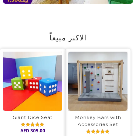
الاكثر مبيعاً
Giant Dice Seat
Monkey Bars with
Accessories Set
AED
305.00
Rated
5.00
out of 5