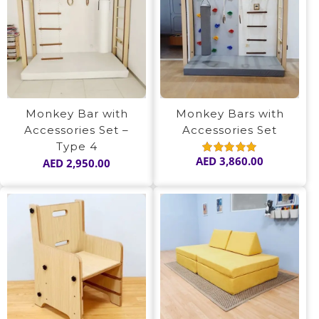
Monkey Bar with
Monkey Bars with
Accessories Set –
Accessories Set
Type 4
AED
3,860.00
AED
2,950.00
Rated
5.00
out of 5