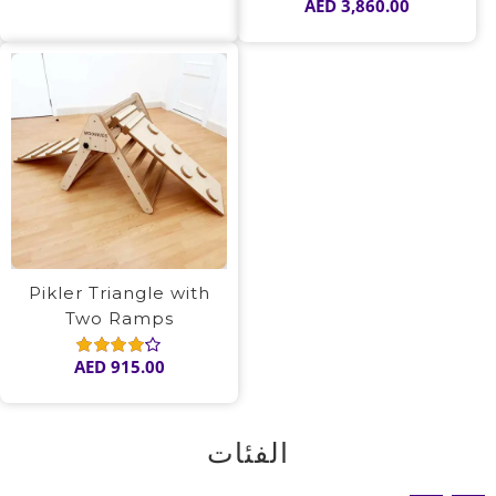
AED
3,860.00
Rated
5.00
out of 5
Pikler Triangle with
Two Ramps
AED
915.00
Rated
4.00
out of
5
الفئات