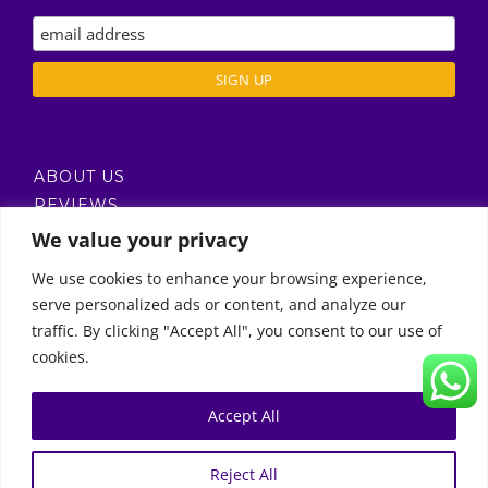
ABOUT US
REVIEWS
DELIVERY / T’S & C’S
We value your privacy
PRIVACY POLICY
We use cookies to enhance your browsing experience,
serve personalized ads or content, and analyze our
Call Us
traffic. By clicking "Accept All", you consent to our use of
cookies.
© Copyright 2011 -
2026 | Moon Kids Home
0522451078
راسلنا عبر البريد الإلكتروني
Accept All
0
English
العربية
(
Arabic
)
Reject All