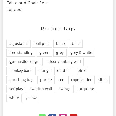
Table and Chair Sets
Tepees
Product Tags
adjustable
ball pool
black
blue
free standing
green
grey
grey & white
gymnastics rings
indoor climbing wall
monkey bars
orange
outdoor
pink
punching bag
purple
red
rope ladder
slide
softplay
swedish wall
swings
turquoise
white
yellow