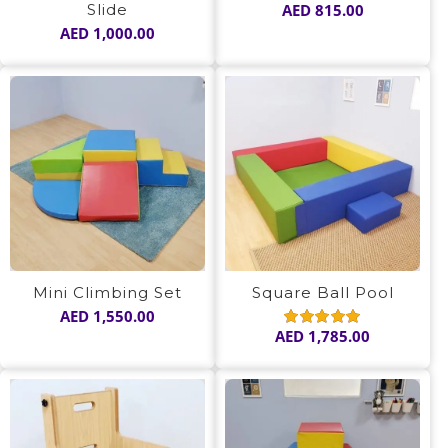
Slide
AED
815.00
AED
1,000.00
Mini Climbing Set
Square Ball Pool
AED
1,550.00
AED
1,785.00
Rated
5.00
out of 5