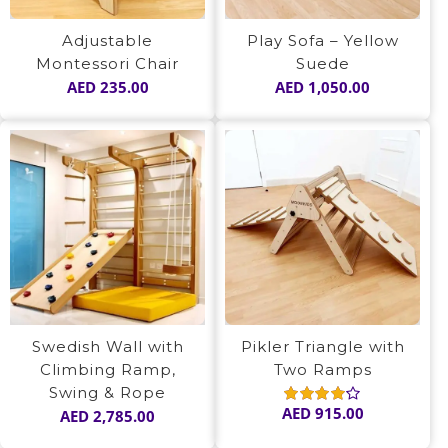
Adjustable
Play Sofa – Yellow
Montessori Chair
Suede
AED
235.00
AED
1,050.00
Swedish Wall with
Pikler Triangle with
Climbing Ramp,
Two Ramps
Swing & Rope
AED
915.00
AED
2,785.00
Rated
4.00
out of
5