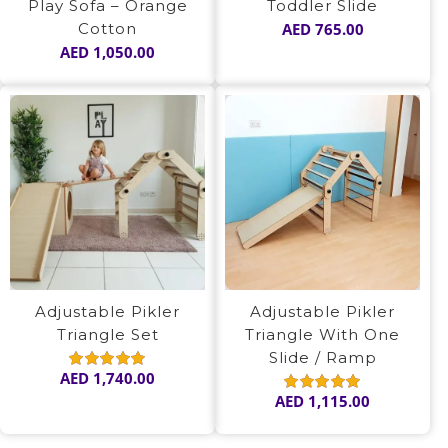
Play Sofa – Orange
Toddler Slide
Cotton
AED
765.00
AED
1,050.00
Adjustable Pikler
Adjustable Pikler
Triangle Set
Triangle With One
Slide / Ramp
AED
1,740.00
Rated
5.00
out of 5
AED
1,115.00
Rated
5.00
out of 5