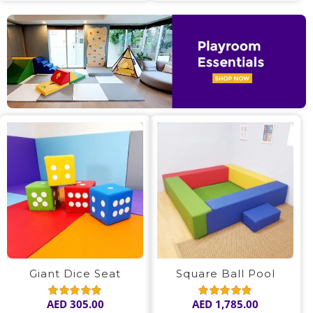
Giant Dice Seat
Square Ball Pool
AED
305.00
AED
1,785.00
Rated
5.00
Rated
5.00