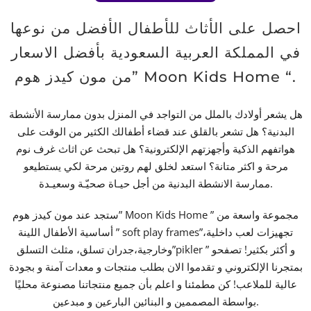
احصل على الأثاث للأطفال الأفضل من نوعها
في المملكة العربية السعودية بأفضل الاسعار
من مون كيدز هوم” Moon Kids Home “.
هل يشعر أولادك بالملل من التواجد في المنزل بدون ممارسة الأنشطة
البدنية؟ هل تشعر بالقلق عند قضاء أطفالك الكثير من الوقت على
هواتفهم الذكية وأجهزتهم الإلكترونية؟ هل تبحث عن اثاث غرف نوم
مرحة و اكثر متانة؟ استعد لخلق لهم روتين مرحة لكي يستطيعو
ممارسة الانشطة البدنية من أجل حيـاة صحيّـة وسعيـدة.
ستجد عند مون كيدز هوم” Moon Kids Home ” مجموعة واسعة من
أساسية الأطفال اللينة ” soft play frames”،تجهيزات لعب داخلية
وخارجية،جدران تسلق، مثلث التسلق”pikler ” و أكثر بكثير! تصفحو
بمتجرنا الإلكتروني و تقدموا الان بطلب منتجات و معدات آمنة و بجودة
عالية للملاعب! كن مطمئنا و اعلم بأن جميع منتجاتنا مصنوعة محليًا
بواسطة المصممين و البنائين البارعين و مبدعين.