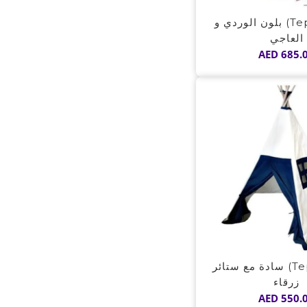
خيمة (Tepee) بلون الوردي و
العاجي
AED
685.
خيمة (Tepee) سادة مع ستائر
زرقاء
AED
550.