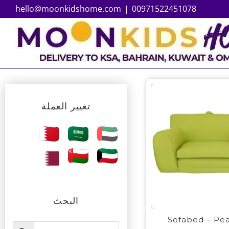
hello@moonkidshome.com
|
00971522451078
تغيير العملة
البحث
Sofabed – Pe