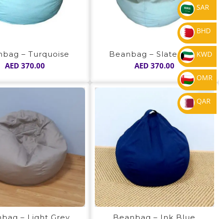
SAR
BHD
bag – Turquoise
Beanbag – Slate Blue
KWD
AED
370.00
AED
370.00
OMR
QAR
bag – Light Grey
Beanbag – Ink Blue