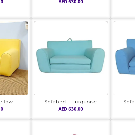
00
AED
630.00
ellow
Sofabed – Turquoise
Sofa
00
AED
630.00