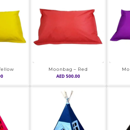
Moonbag – Red
Mo
ellow
AED
500.00
00