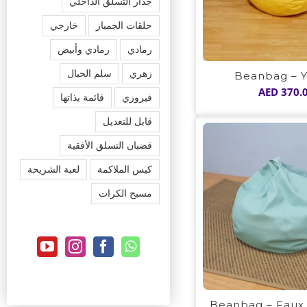
جدار التسلق الداخلي
حلقات الجمباز
خارجي
رمادي
رمادي وأبيض
زهري
سلم الحبال
Beanbag – Y
AED
370.
فيروزي
قائمة بذاتها
قابل للتعديل
قضبان التسلق الأفقية
كيس الملاكمة
لعبة الشريحة
مسبح الكرات
Beanbag – Faux 