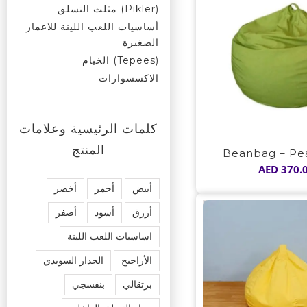
(Pikler) مثلث التسلق
أساسيات اللعب اللينة للاعمار
الصغيرة
(Tepees) الخيام
الاكسسوارات
كلمات الرئيسية وعلامات
المنتج
Beanbag – Pe
AED
370.
أبيض
أحمر
أخضر
أزرق
أسود
أصفر
اساسيات اللعب اللينة
الأراجيح
الجدار السويدي
برتقالي
بنفسجي