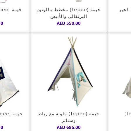
 بلون الحبر
خيمة (Tepee) مخطط باللونين
البرتقالي والأبيض
00
AED
550.00
خيمة (Tepee) ملونة مع رباط
وستائر
00
AED
685.00