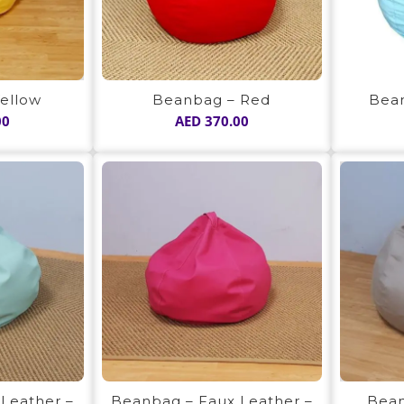
ellow
Beanbag – Red
Bean
00
AED
370.00
Bean
Leather –
Beanbag – Faux Leather –