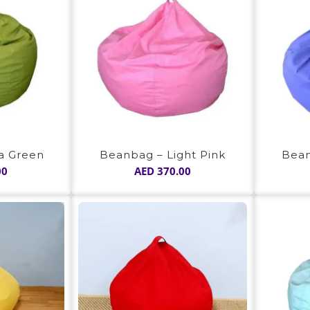
a Green
Beanbag – Light Pink
Bean
00
AED
370.00