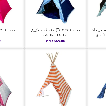
ع نقشة مربعات
خيمة (Tepee) منقطة بالازرق
(Polka Dots)
00
AED
685.00