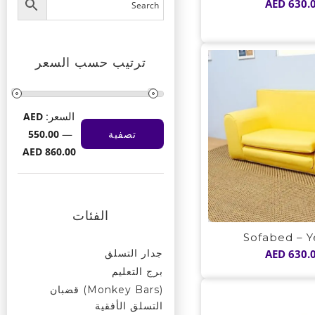
AED
630.
ترتيب حسب السعر
السعر:
AED
—
تصفية
550.00
أدنى
أعلى
AED 860.00
سعر
سعر
الفئات
Sofabed – Y
جدار التسلق
AED
630.
برج التعليم
(Monkey Bars) قضبان
التسلق الأفقية