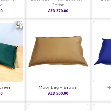
se
Cerise
00
AED
370.00
M
Green
Moonbag – Brown
00
AED
500.00