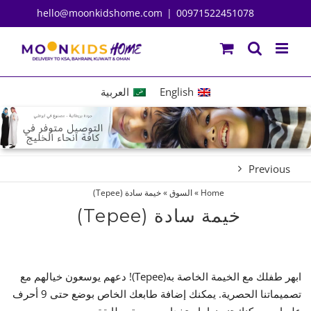
Ski
hello@moonkidshome.com
|
00971522451078
t
conten
English
العربية
Previous
Home
»
السوق
»
خيمة سادة (Tepee)
خيمة سادة (Tepee)
ابهر طفلك مع الخيمة الخاصة به(Tepee)! دعهم يوسعون خيالهم مع
تصميماتنا الحصرية. يمكنك إضافة طابعك الخاص بوضع حتى 9 أحرف
عليها، و يمكنك تزيينها باستخدام حصيرة مطابقة.