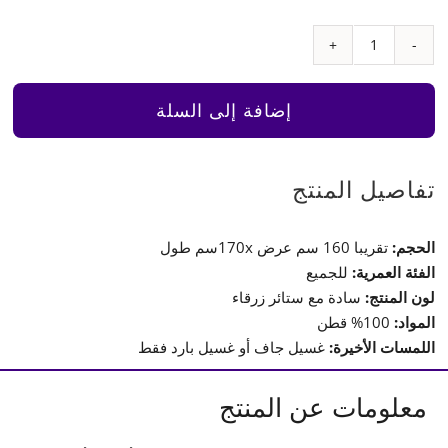
كمية
خيمة
(Tepee)
إضافة إلى السلة
سادة
مع
ستائر
تفاصيل المنتج
زرقاء
الحجم:
تقريبا 160 سم عرض 170xسم طول
الفئة العمرية:
للجميع
لون المنتج:
سادة مع ستائر زرقاء
المواد:
100% قطن
اللمسات الأخيرة:
غسيل جاف أو غسيل بارد فقط
معلومات عن المنتج