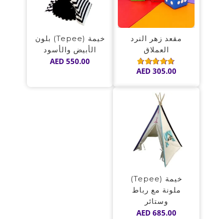
مقعد زهر النرد
خيمة (Tepee) بلون
العملاق
الأبيض والأسود
AED
550.00
AED
305.00
تم
التقييم
5.00
من 5
خيمة (Tepee)
ملونة مع رباط
وستائر
AED
685.00