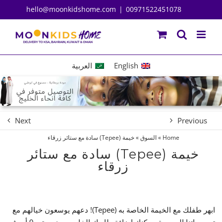
Ski
hello@moonkidshome.com
|
00971522451078
t
conten
English
العربية
Next
Previous
Home
»
السوق
»
خيمة (Tepee) سادة مع ستائر زرقاء
خيمة (Tepee) سادة مع ستائر
زرقاء
ابهر طفلك مع الخيمة الخاصة به (Tepee)! دعهم يوسعون خيالهم مع
تصميماتنا الحصرية. يمكنك إضافة طابعك الخاص بوضع حتى 9 أحرف