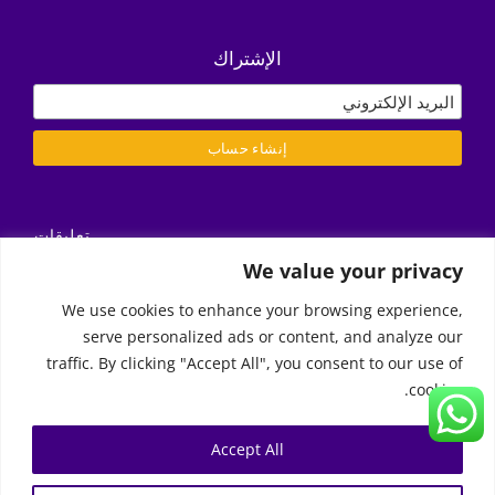
الإشتراك
تعليقات
التسليم/ الشروط والأحكام
We value your privacy
سياسة الخصوصية
We use cookies to enhance your browsing experience,
serve personalized ads or content, and analyze our
Call Us
traffic. By clicking "Accept All", you consent to our use of
cookies.
2026 | Moon Kids Home
© Copyright 2011 -
0522451078
راسلنا عبر البريد الإلكتروني
Accept All
0
English
(
الإنجليزية
)
العربية