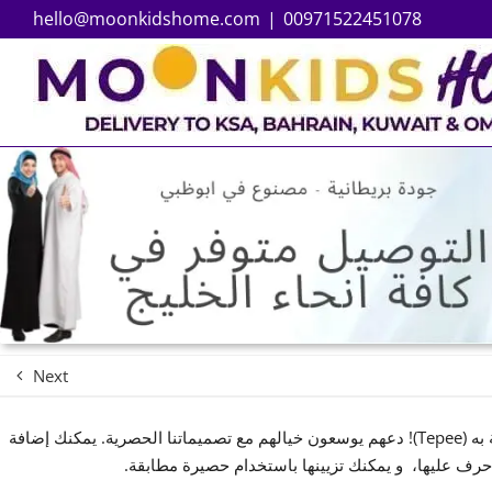
hello@moonkidshome.com
|
00971522451078
Next
ابهر طفلك مع الخيمة الخاصة به (Tepee)! دعهم يوسعون خيالهم مع تصميماتنا الحصرية. يمكنك إضافة