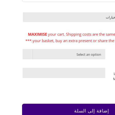

MAXIMISE
your cart. Shipping costs are the same 
your basket, buy an extra present or share the del
Select an option
ا
إضافة إلى السلة