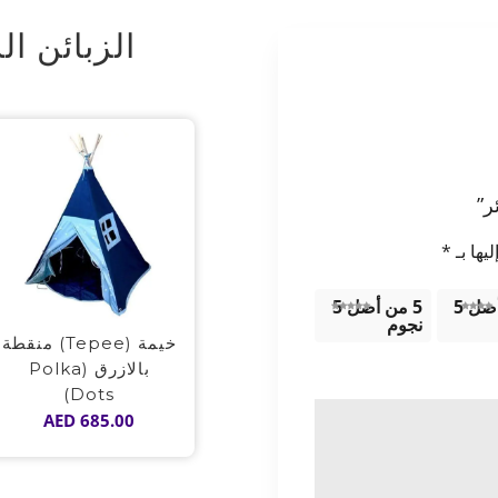
الزبائن ال
يها بـ
*
4 من أصل 5
5 من أصل 5
نجوم
خيمة (Tepee) منقطة
بالازرق (Polka
Dots)
AED
685.00