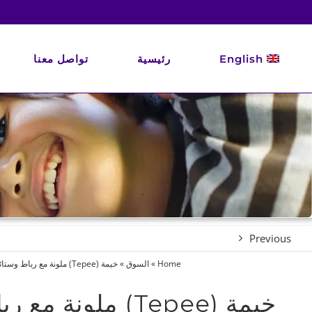
Ski
t
conten
English
رئيسية
تواصل معنا
Previous
Home
»
السوق
»
خيمة (Tepee) ملونة مع رباط وستائر
خيمة (Tepee) ملونة مع رباط وستائر