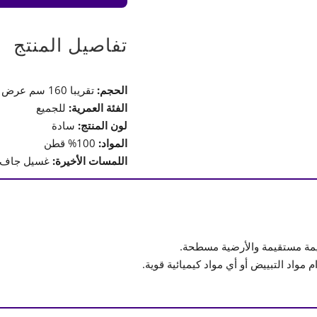
ملونة
مع
رباط
تفاصيل المنتج
وستائر
الحجم:
تقريبا 160 سم عرض 170xسم طول
الفئة العمرية:
للجميع
لون المنتج:
سادة
المواد:
100% قطن
اللمسات الأخيرة:
غسيل جاف أ
يمة مستقيمة والأرضية مسطحة.
واد التبييض أو أي مواد كيميائية قوية.