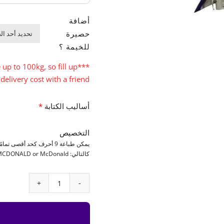
أضافة
حصيرة
للخيمة ؟
up to 100kg, so fill up
***
ivery cost with a friend.***
أساليب الكتابة
*
التخصيص
يمكن طباعة 9 أحرف كحد أقصى تمامً
كالتالي: MCDONALD or McDonald
كمية
خيمة
(Tepee)