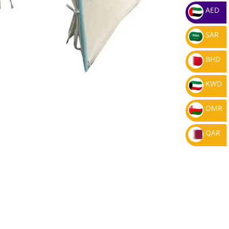
AED
SAR
BHD
KWD
OMR
QAR