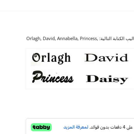
يتوفر التصميم الخاص في أساليب الكتابة التالية: Orlagh, David, Annabella, Princess,