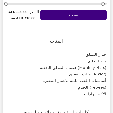
السعر:
AED 550.00
تصفية
أدنى
أعلى
—
AED 730.00
سعر
سعر
الفئات
جدار التسلق
برج التعليم
(Monkey Bars) قضبان التسلق الأفقية
(Pikler) مثلث التسلق
أساسيات اللعب اللينة للاعمار الصغيرة
(Tepees) الخيام
الاكسسوارات
كلمات الرئيسية وعلامات المنتج