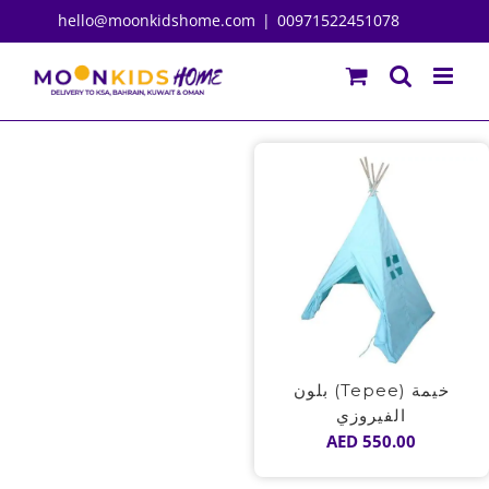
Ski
hello@moonkidshome.com
|
00971522451078
t
conten
خيمة (Tepee) بلون
الفيروزي
AED
550.00