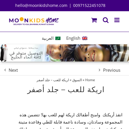
Ski
hello@moonkidshome.com
|
00971522451078
t
conten
English
العربية
Next
Previous
Home
»
السوق
»
اريكة للعب – جلد أصفر
اريكة للعب – جلد أصفر
انقذ أريكتك وامنح أطفالك اريكة لهم للعب بها! تتضمن هذه
المجموعة وسادتان، وسادة ناعمة قابلة للطي وقاعدة متينة
فيمكنك تحويل هذه المجموعة إلى أي شيء يرغب به طفلك.