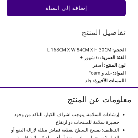
للعب
إضافة إلى السلة
–
جلد
أصفر
تفاصيل المنتج
الحجم:
L 168CM X W 84CM X H 30CM
الفئة العمرية:
6 شهور +
لون المنتج:
أصفر
المواد:
جلد و Foam
اللمسات الأخيرة:
جلد
معلومات عن المنتج
إرشادات السلامة: يتوجب اشراف الكبار. التاكد من وجود
حصيرة سلامة للمنتجات ذو ارتفاع
التنظيف: يمسح السطح بقطعة قماش مبللة لإزالة البقع أو
الغبار.لا تستعمل مواد مبيضة أو أي مواد كيميائية قاسية