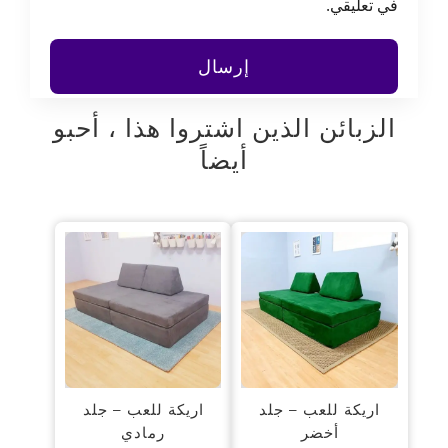
في تعليقي.
الزبائن الذين اشتروا هذا ، أحبو
أيضاً
اريكة للعب – جلد
اريكة للعب – جلد
أخضر
رمادي