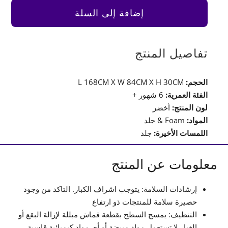
للعب
إضافة إلى السلة
–
جلد
أخضر
تفاصيل المنتج
الحجم:
L 168CM X W 84CM X H 30CM
الفئة العمرية:
6 شهور +
لون المنتج:
أخضر
المواد:
Foam & جلد
اللمسات الأخيرة:
جلد
معلومات عن المنتج
إرشادات السلامة: يتوجب اشراف الكبار. التاكد من وجود
حصيرة سلامة للمنتجات ذو ارتفاع
التنظيف: يمسح السطح بقطعة قماش مبللة لإزالة البقع أو
الغبار.لا تستعمل مواد مبيضة أو أي مواد كيميائية قاسية