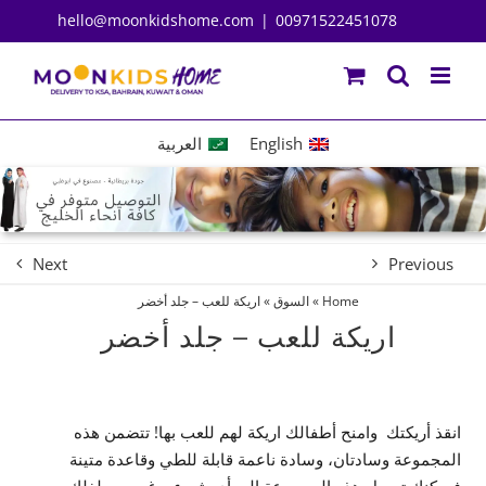
Ski
hello@moonkidshome.com
|
00971522451078
t
conten
English
العربية
Next
Previous
Home
»
السوق
»
اريكة للعب – جلد أخضر
اريكة للعب – جلد أخضر
انقذ أريكتك وامنح أطفالك اريكة لهم للعب بها! تتضمن هذه
المجموعة وسادتان، وسادة ناعمة قابلة للطي وقاعدة متينة
فيمكنك تحويل هذه المجموعة إلى أي شيء يرغب به طفلك.