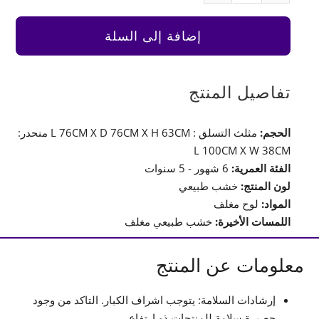
مثلث
التسلق
إضافة إلى السلة
مون
كيدز
مجهز
تفاصيل المنتج
بمنحدرين
الحجم:
مثلث التسلق : L 76CM X D 76CM X H 63CM منحدر:
L 100CM X W 38CM
الفئة العمرية:
6 شهور - 5 سنوات
لون المنتج:
خشب طبيعي
المواد:
لوح مغلف
اللمسات الأخيرة:
خشب طبيعي مغلف
معلومات عن المنتج
إرشادات السلامة: يتوجب اشراف الكبار. التاكد من وجود
حصيرة سلامة للمنتجات ذو ارتفاع