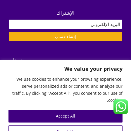
الإشتراك
تعليقات
التسليم/ الشروط والأحكام
We value your privacy
سياسة الخصوصية
We use cookies to enhance your browsing experience,
serve personalized ads or content, and analyze our
Call Us
traffic. By clicking "Accept All", you consent to our use of
cookies.
2026 | Moon Kids Home
© Copyright 2011 -
0522451078
راسلنا عبر البريد الإلكتروني
Accept All
0
English
(
الإنجليزية
)
العربية