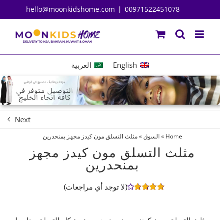
Ski
hello@moonkidshome.com
|
00971522451078
t
conten
English
العربية
Next
Home
»
السوق
»
مثلث التسلق مون كيدز مجهز بمنحدرين
مثلث التسلق مون كيدز مجهز
بمنحدرين
(لا توجد أي مراجعات)
1
تم التقييم
بـ
4.00
من
5 بناءً على
مثلث التسلق مون كيدز مجهز بمنحدرين هو هيكل للتسلق مناسبا
تقييم