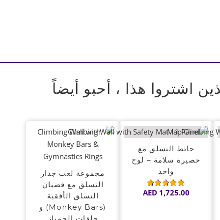
ذين اشتروا هذا ، أحبو أيضاً
حائط التسلق مع
حصيرة سلامة – لوح
واحد
مجموعة لعب جدار
التسلق مع قضبان
AED
1,725.00
تم
التسلق الأفقية
التقييم
5.00
(Monkey Bars) و
من 5
حلقات الجمباز