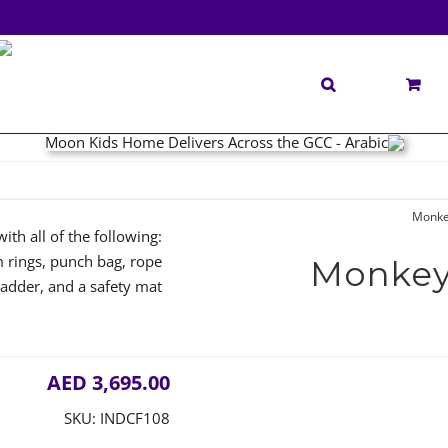
Monkey
th all of the following:
 rings, punch bag, rope
Monkey 
ladder, and a safety mat.
AED
3,695.00
SKU:
INDCF108