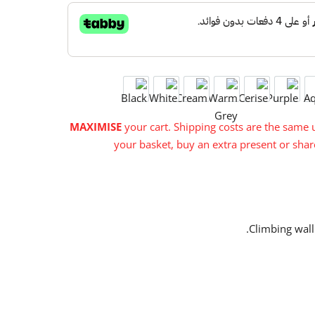

Black
White
Cream
Warm Grey
Cerise
Purple
Aqu
MAXIMISE
your cart. Shipping costs are the same u
your basket, buy an extra present or share