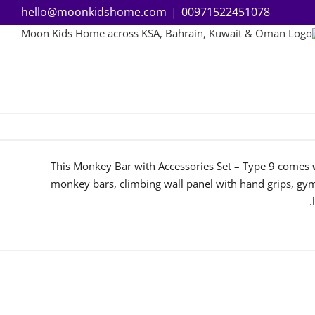
hello@moonkidshome.com
|
00971522451078
This Monkey Bar with Accessories Set – Type 9 comes wi
monkey bars, climbing wall panel with hand grips, gym