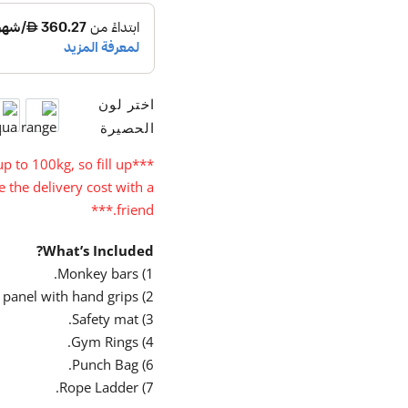
اختر لون
a
Orange
الحصيرة
p to 100kg, so fill up
***
 the delivery cost with a
friend.***
What’s Included?
1) Monkey bars.
2) Climbing wall panel with hand grips.
3) Safety mat.
4) Gym Rings.
6) Punch Bag.
7) Rope Ladder.