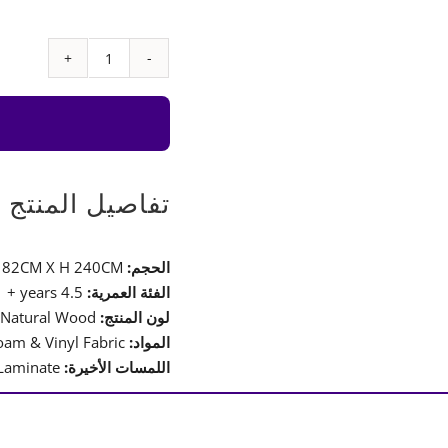
كمية
Monkey
Bar
with
Accessories
Set
تفاصيل المنتج
–
Type
الحجم:
L 146CM X W 82CM X H 240CM
9
الفئة العمرية:
4.5 years +
لون المنتج:
Natural Wood
المواد:
Laminated MDF, Steel, Foam & Vinyl Fabric
اللمسات الأخيرة:
Natural Wood Laminate