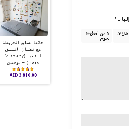
يها بـ
*
4 من أصل 5
5 من أصل 5
نجوم
حائط تسلق الخريطة
مع قضبان التسلق
الأفقية (Monkey
Bars) – لوحتين
AED
3,810.00
تم
التقييم
5.00
من 5