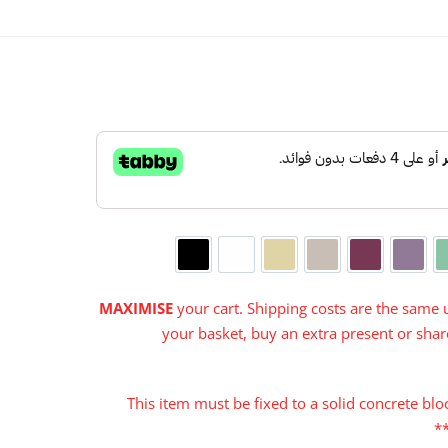

Black
White
Cream
Warm Grey
Cerise
Purple
Aqu
MAXIMISE
your cart. Shipping costs are the same u
your basket, buy an extra present or share
***This item must be fixed to a solid concrete b