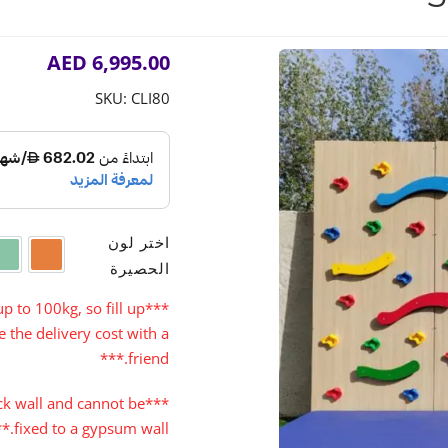
AED
6,995.00
SKU:
CLI80
اختر لون
a
Orange
الحصيرة
p to 100kg, so fill up
***
 the delivery cost with a
friend.***
lock wall and cannot be
fixed to a gypsum wall.***