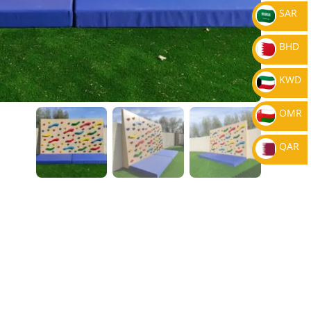
SAR
BHD
KWD
OMR
QAR