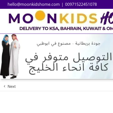
hello@moonkidshome.com
|
00971522451078
Next