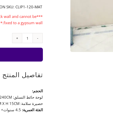
ION SKU: CLIP1-120-MAT
lock wall and cannot be
fixed to a gypsum wall.***
كمية
حائط
التسلق
مع
حصيرة
سلامة
تفاصيل المنتج
-
لوح
الحجم:
واحد
لوحة حائط التسلق: L 120CM X H 240CM
حصيرة سلامة: L 120CM X W 120CM X H 15CM
الفئة العمرية:
4.5 سنوات+