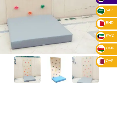
SAR
BHD
KWD
OMR
QAR