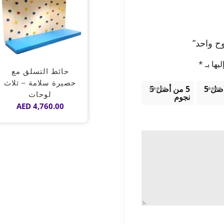
ح واحد”
يها بـ
*
حائط التسلق مع
حصيرة سلامة – ثلاث
4 من أصل 5
5 من أصل 5
لوحات
نجوم
AED
4,760.00