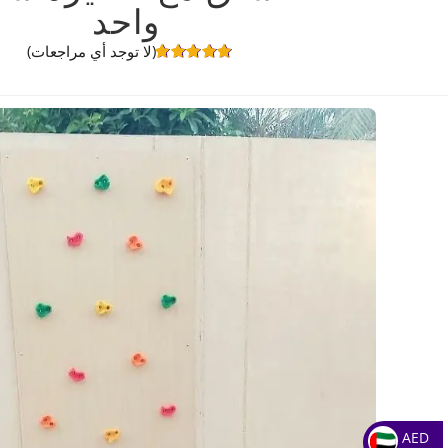
واحد
(لا توجد أي مراجعات)
1
تم التقييم
بـ
5.00
من 5
بناءً على
تقييم
عملاء
AED