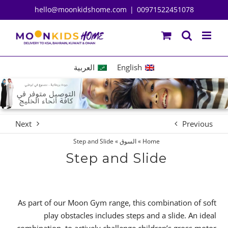
Ski
hello@moonkidshome.com
|
00971522451078
t
conten
English
العربية
Next
Previous
Home
»
السوق
»
Step and Slide
Step and Slide
As part of our Moon Gym range, this combination of soft
play obstacles includes steps and a slide. An ideal
combination, to actively challenge children’s gross motor