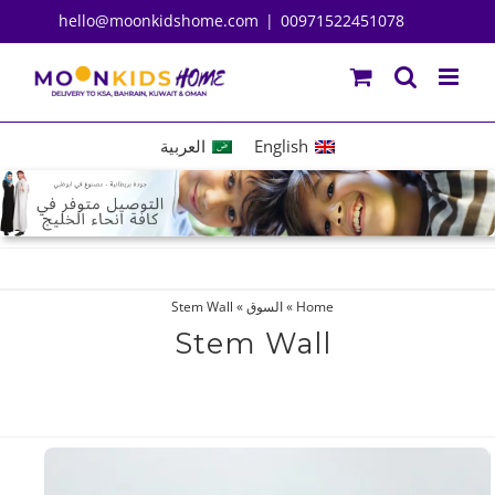
Ski
hello@moonkidshome.com
|
00971522451078
t
conten
English
العربية
Home
»
السوق
»
Stem Wall
Stem Wall