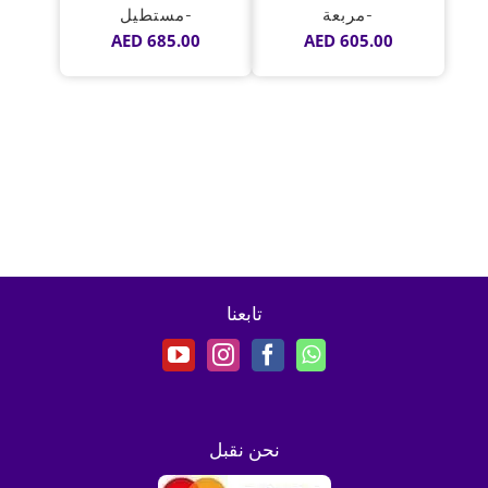
-مربعة
-مستطيل
AED
685.00
AED
605.00
تابعنا
نحن نقبل