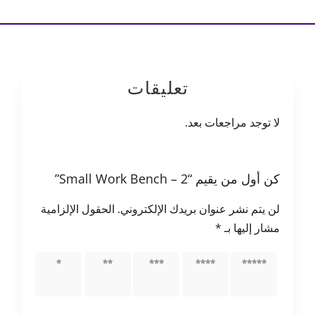
تعليقات
لا توجد مراجعات بعد.
كن أول من يقيم “Small Work Bench – 2”
لن يتم نشر عنوان بريدك الإلكتروني.
الحقول الإلزامية
مشار إليها بـ
*
5 من
4 من
3 من
2 من
1 من
أصل 5
أصل 5
أصل 5
أصل 5
أصل 5
نجوم
نجوم
نجوم
نجوم
نجوم