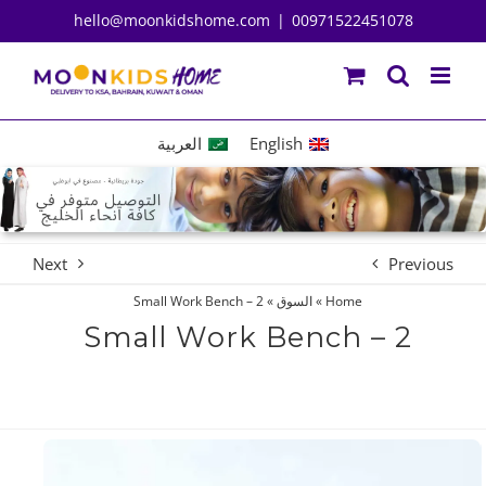
Ski
hello@moonkidshome.com
|
00971522451078
t
conten
English
العربية
Next
Previous
Home
»
السوق
»
Small Work Bench – 2
Small Work Bench – 2