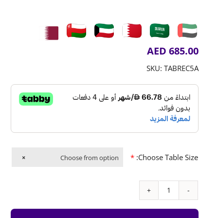
AED
685.00
SKU:
TABREC5A
*
Choose Table Size:
×
Choose from option
كمية
Small