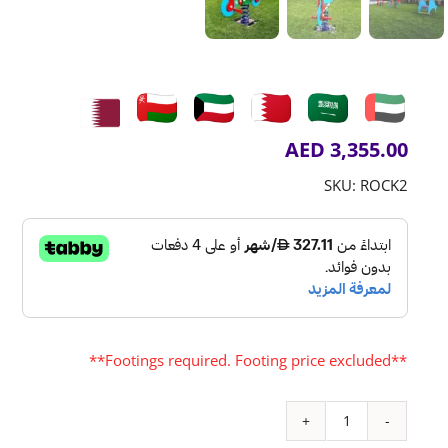
AED
3,355.00
SKU:
ROCK2
**Footings required. Footing price excluded**
كمية