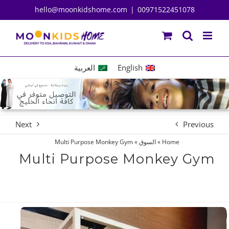
Ski
hello@moonkidshome.com
|
00971522451078
t
conten
English
العربية
Next
Previous
Home
»
السوق
»
Multi Purpose Monkey Gym
Multi Purpose Monkey Gym