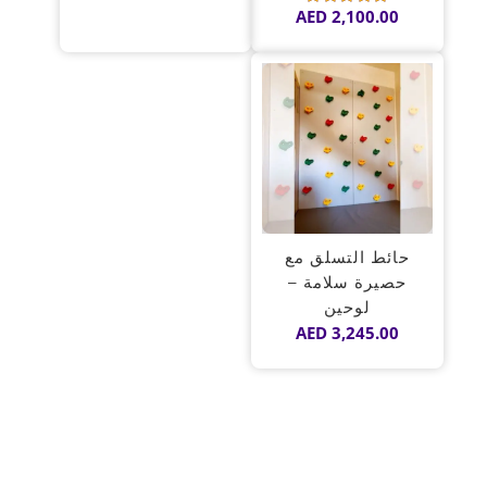
AED
2,100.00
تم
التقييم
5.00
من 5
حائط التسلق مع
حصيرة سلامة –
لوحين
AED
3,245.00