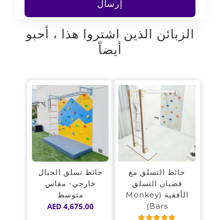
الزبائن الذين اشتروا هذا ، أحبو
أيضاً
حائط التسلق مع
حائط تسلق الجبال
قضبان التسلق
خارجي- مقاس
الأفقية (Monkey
متوسط
AED
4,675.00
Bars)