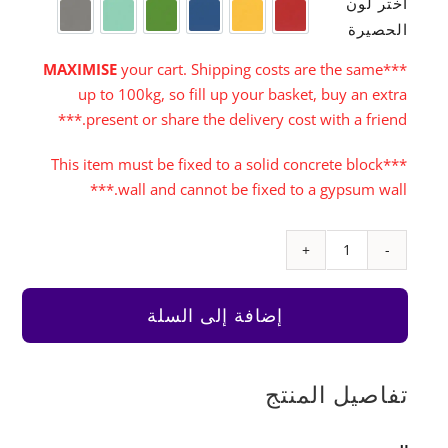
اختر لون
أحمر
أصفر
أزرق
أخضر
فيروزي
رمادي
الحصيرة
MAXIMISE
your cart. Shipping costs are the same
***
up to 100kg, so fill up your basket, buy an extra
present or share the delivery cost with a friend.***
***This item must be fixed to a solid concrete block
wall and cannot be fixed to a gypsum wall.***
كمية
جدار
التسلق
إضافة إلى السلة
الأحادي
اللون
مع
تفاصيل المنتج
حصيرة
للأمان