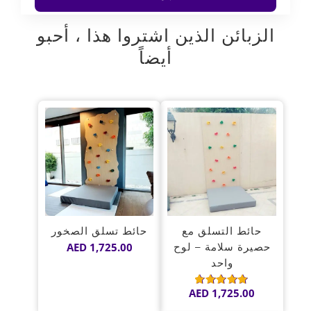
الزبائن الذين اشتروا هذا ، أحبو
أيضاً
حائط التسلق مع
حائط تسلق الصخور
حصيرة سلامة – لوح
1,725.00
AED
واحد
AED
1,725.00
تم
التقييم
5.00