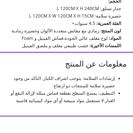
الحجم:
جدار تسلق: L 120CM X H 240CM
حصيرة سلامة: L 120CM X W 120CM X H 15CM
الفئة العمرية:
4.5 سنوات+
لون المنتج:
رمادي مع مقابض متعددة الألوان وحصيرة رمادية
المواد:
لوح مغلف عالي الجودة،قماش الفينيل و Foam
اللمسات الأخيرة:
خشب طبيعي مغلف و ملصق الفينيل
معلومات عن المنتج
إرشادات السلامة: يتوجب اشراف الكبار. التاكد من وجود
حصيرة سلامة للمنتجات ذو ارتفاع
التنظيف: يمسح السطح بقطعة قماش مبللة لإزالة البقع أو
الغبار.لا تستعمل مواد مبيضة أو أي مواد كيميائية قاسية