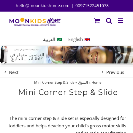
Ski
hello@moonkidshome.com
|
00971522451078
t
conten
English
العربية
Next
Previous
Home
»
السوق
»
Mini Corner Step & Slide
Mini Corner Step & Slide
The mini corner step & slide set is especially designed for
toddlers and helps develop your child’s gross motor skills
and muscle coordination.