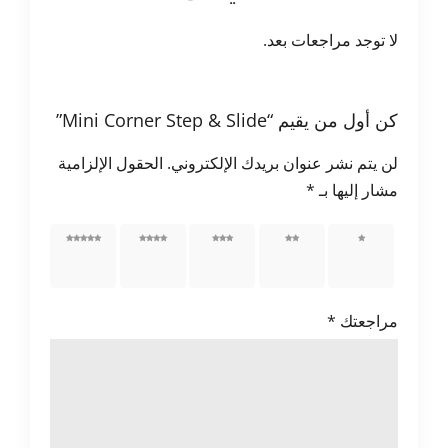
لا توجد مراجعات بعد.
كن أول من يقيم “Mini Corner Step & Slide”
لن يتم نشر عنوان بريدك الإلكتروني.
الحقول الإلزامية
مشار إليها بـ
*
1 من
2 من
3 من
4 من
5 من
أصل 5
أصل 5
أصل 5
أصل 5
أصل 5
نجوم
نجوم
نجوم
نجوم
نجوم
مراجعتك
*