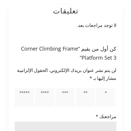
تعليقات
لا توجد مراجعات بعد.
كن أول من يقيم “Corner Climbing Frame
Platform Set 3”
لن يتم نشر عنوان بريدك الإلكتروني.
الحقول الإلزامية
مشار إليها بـ
*
1 من
2 من
3 من
4 من
5 من
أصل 5
أصل 5
أصل 5
أصل 5
أصل 5
نجوم
نجوم
نجوم
نجوم
نجوم
مراجعتك
*