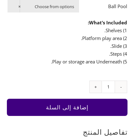
Ball Pool
×
Choose from options
What’s Included:
1) Shelves.
2) Platform play area.
3) Slide.
4) Steps.
5) Play or storage area Underneath.
كمية
Corner
Climbing
إضافة إلى السلة
Frame
Platform
Set
تفاصيل المنتج
3