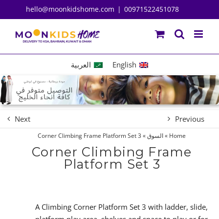
Ski
hello@moonkidshome.com
|
00971522451078
t
conten
English
العربية
Next
Previous
Home
»
السوق
»
Corner Climbing Frame Platform Set 3
Corner Climbing Frame
Platform Set 3
A Climbing Corner Platform Set 3 with ladder, slide,
platform play area, shelves and space to play or for