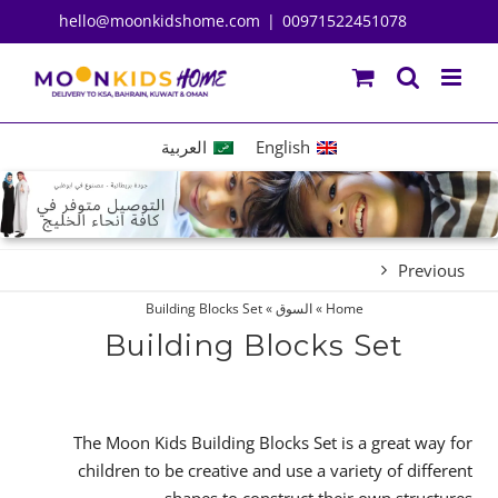
Ski
hello@moonkidshome.com
|
00971522451078
t
conten
English
العربية
Previous
Home
»
السوق
»
Building Blocks Set
Building Blocks Set
The Moon Kids Building Blocks Set is a great way for
children to be creative and use a variety of different
shapes to construct their own structures.