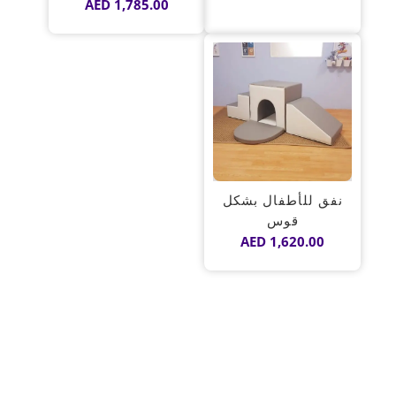
AED
1,785.00
تم
التقييم
5.00
من 5
نفق للأطفال بشكل
قوس
AED
1,620.00