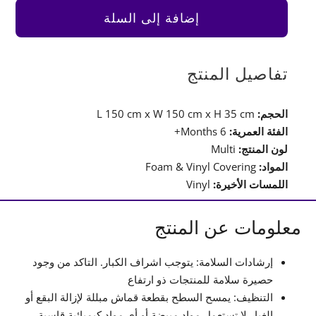
Blocks
إضافة إلى السلة
Set
تفاصيل المنتج
الحجم:
L 150 cm x W 150 cm x H 35 cm
الفئة العمرية:
6 Months+
لون المنتج:
Multi
المواد:
Foam & Vinyl Covering
اللمسات الأخيرة:
Vinyl
معلومات عن المنتج
إرشادات السلامة: يتوجب اشراف الكبار. التاكد من وجود
حصيرة سلامة للمنتجات ذو ارتفاع
التنظيف: يمسح السطح بقطعة قماش مبللة لإزالة البقع أو
الغبار.لا تستعمل مواد مبيضة أو أي مواد كيميائية قاسية