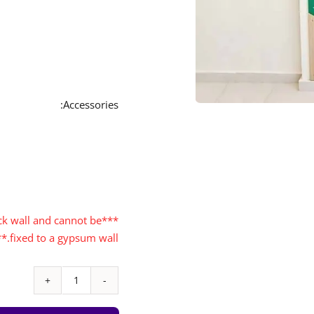
Accessories:
lock wall and cannot be
fixed to a gypsum wall.***
كمية
1