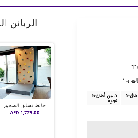
الزبائن ال
يها بـ
*
4 من أصل 5
5 من أصل 5
نجوم
حائط تسلق الصخور
AED
1,725.00