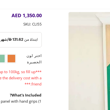
AED
1,350.00
SKU:
CLI55
اختر لون
a
Orange
الحصيرة
p to 100kg, so fill up
***
 the delivery cost with a
friend.***
What’s Included?
1) Climbing wall panel with hand grips.