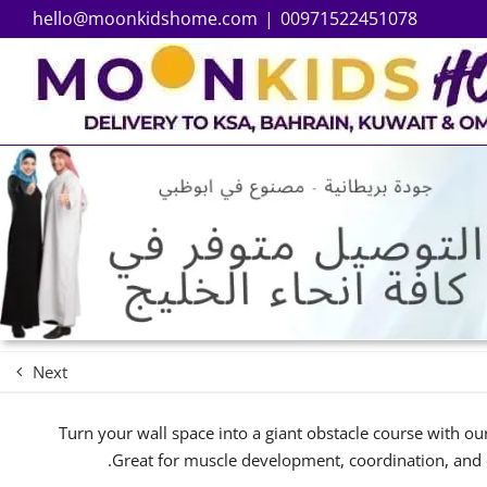
hello@moonkidshome.com
|
00971522451078
Next
Turn your wall space into a giant obstacle course with our
Great for muscle development, coordination, and o