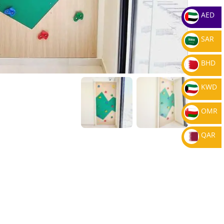
AED
SAR
BHD
KWD
OMR
QAR