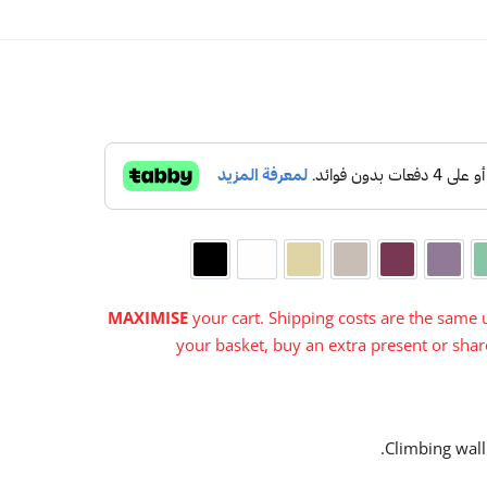

Black
White
Cream
Warm Grey
Cerise
Purple
Aqu
MAXIMISE
your cart. Shipping costs are the same u
your basket, buy an extra present or share